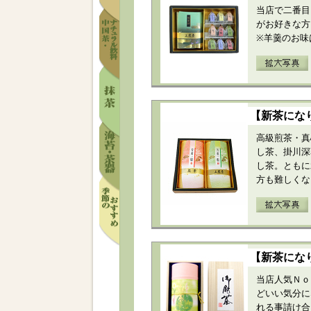
当店で二番目
がお好きな方
※羊羹のお味
【新茶にな
高級煎茶・真
し茶、掛川深
し茶。ともに
方も難しくな
【新茶にな
当店人気Ｎｏ
どいい気分に
れる事請け合