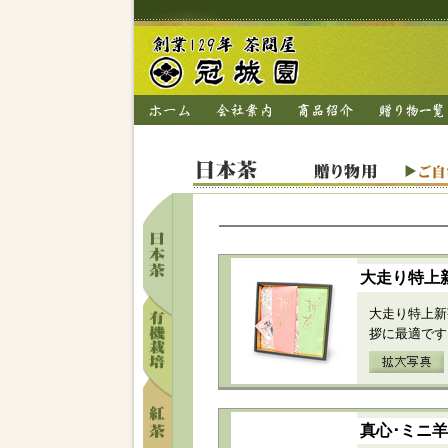
大走り特上
大走り特上新
拶に最適です
真心･ミニ