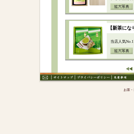
【新茶にな
当店人気No
お茶・