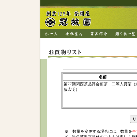
名前
第77回関西茶品評会煎茶 二等入賞茶（
藤宏明）
※ 数量を変更する場合には、数量を
半
※ 半角英数字以外のご入力は正しく反