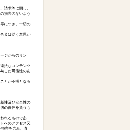
。
情、請求等に関し、
切の損害のないよう
性等につき、一切の
場合又は従う意思が
ページからのリン
、違法なコンテンツ
関与した可能性のあ
ることが不明となる
最新性及び安全性の
一切の責任を負うも
行われるものであ
イトへのアクセス又
た損害を含み、直