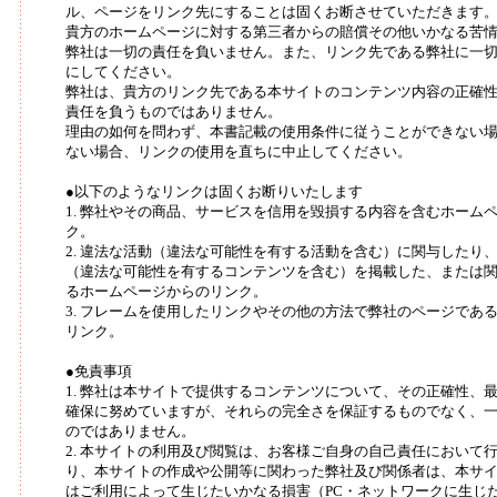
ル、ページをリンク先にすることは固くお断させていただきます
貴方のホームページに対する第三者からの賠償その他いかなる苦
弊社は一切の責任を負いません。また、リンク先である弊社に一
にしてください。
弊社は、貴方のリンク先である本サイトのコンテンツ内容の正確
責任を負うものではありません。
理由の如何を問わず、本書記載の使用条件に従うことができない
ない場合、リンクの使用を直ちに中止してください。
●以下のようなリンクは固くお断りいたします
1. 弊社やその商品、サービスを信用を毀損する内容を含むホーム
ク。
2. 違法な活動（違法な可能性を有する活動を含む）に関与したり
（違法な可能性を有するコンテンツを含む）を掲載した、または
るホームページからのリンク。
3. フレームを使用したリンクやその他の方法で弊社のページであ
リンク。
●免責事項
1. 弊社は本サイトで提供するコンテンツについて、その正確性、
確保に努めていますが、それらの完全さを保証するものでなく、
のではありません。
2. 本サイトの利用及び閲覧は、お客様ご自身の自己責任において
り、本サイトの作成や公開等に関わった弊社及び関係者は、本サ
はご利用によって生じたいかなる損害（PC・ネットワークに生じ