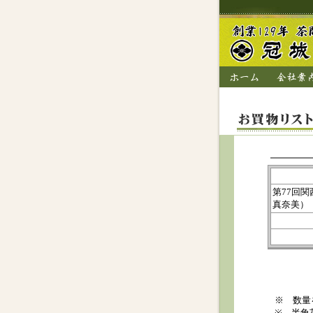
第77回
真奈美）
※ 数量
※ 半角