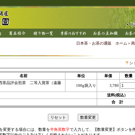
日本茶・お茶の通販 ホーム
＞
商
シ
名前
単位
単価
数量
関西茶品評会煎茶 二等入賞茶（遠藤
100g袋入り
3,780
送料(税込）
合 計
を変更する場合には、数量を
半角英数字
で入力して、【数量変更】ボタンを
英数字以外のご入力は正しく反映されないことがあります。