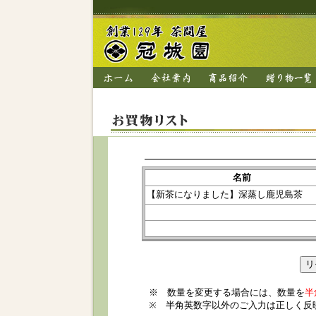
名前
【新茶になりました】深蒸し鹿児島茶
※ 数量を変更する場合には、数量を
半
※ 半角英数字以外のご入力は正しく反