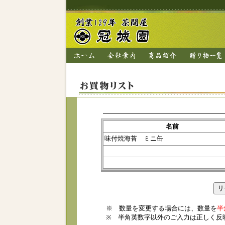
名前
味付焼海苔 ミニ缶
※ 数量を変更する場合には、数量を
半
※ 半角英数字以外のご入力は正しく反