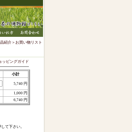
品紹介
＞お買い物リスト
ョッピングガイド
小計
5,740 円
1,000 円
6,740 円
押して下さい。