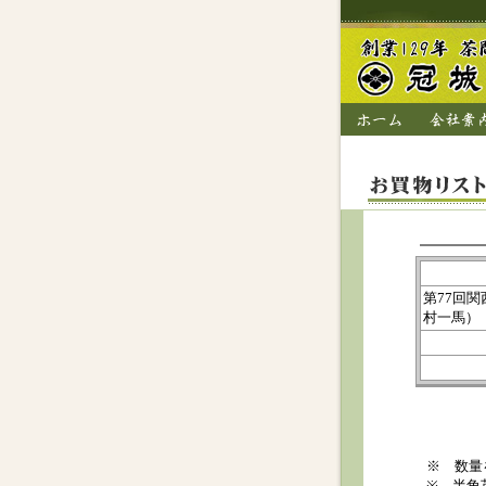
第77回
村一馬）
※ 数量
※ 半角