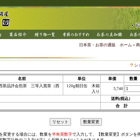
日本茶・お茶の通販 ホーム
＞
商
シ
名前
単位
単価
数量
関西茶品評会煎茶 三等入賞茶（西
120g朝日缶 木箱
5,740
入り
送料(税込）
合 計
を変更する場合には、数量を
半角英数字
で入力して、【数量変更】ボタンを
英数字以外のご入力は正しく反映されないことがあります。