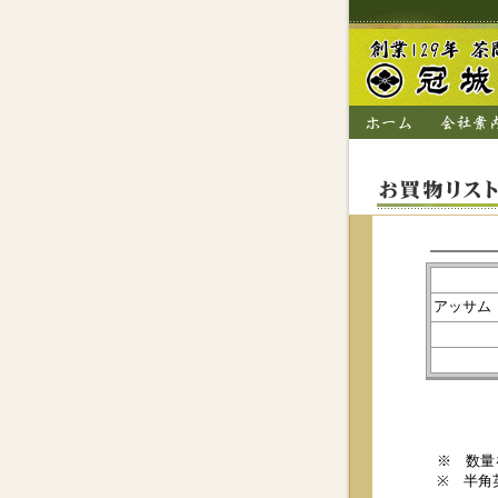
アッサム
※ 数量
※ 半角