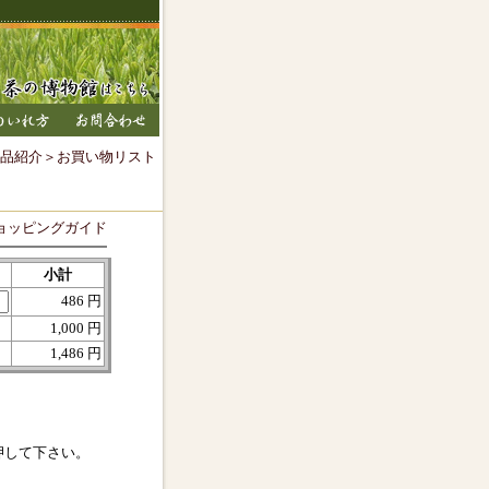
品紹介
＞お買い物リスト
ョッピングガイド
小計
486 円
1,000 円
1,486 円
押して下さい。