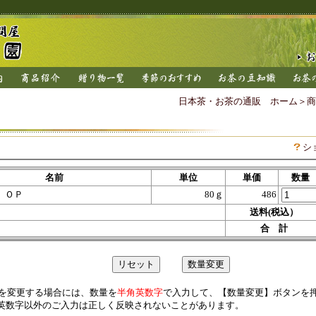
日本茶・お茶の通販 ホーム
＞
商
シ
名前
単位
単価
数量
 ＯＰ
80ｇ
486
送料(税込）
合 計
を変更する場合には、数量を
半角英数字
で入力して、【数量変更】ボタンを
英数字以外のご入力は正しく反映されないことがあります。