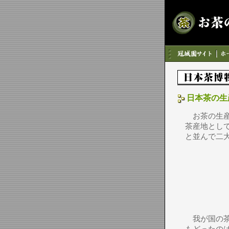
日本茶の生
お茶の生産
茶産地とし
と並んで二
我が国の茶栽